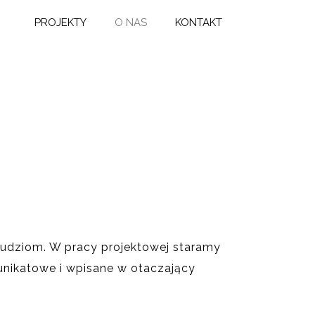
PROJEKTY
O NAS
KONTAKT
PROJEKTY
O NAS
KONTAKT
WYŻSZA SZKOŁA BANKOWA
WSB WNĘTRZA
 ludziom. W pracy projektowej staramy
WNĘTRZA POLFA
ię unikatowe i wpisane w otaczający
TARCHOMIN
PASAŻ HANDLOWY
NIEPORĘT