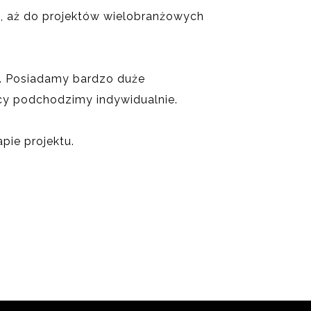
e, aż do projektów wielobranżowych
CZTERY BUDYNKI W
ZABUDOWIE SZEREGOWEJ
DŁUGA MARKI
DWANAŚCIE BUDYNKÓW W
i. Posiadamy bardzo duże
ZABUDOWIE SZEREGOWEJ
BŁĘKITNA MARKI
acy podchodzimy indywidualnie.
pie projektu.