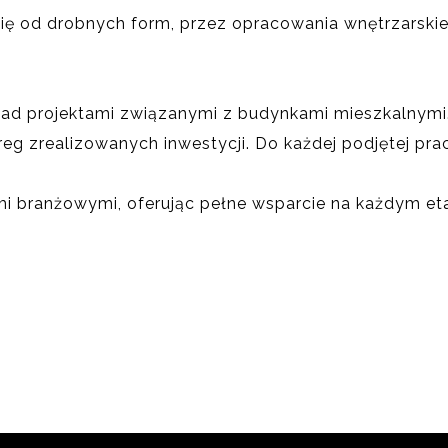
się od drobnych form, przez opracowania wnętrzarski
a nad projektami związanymi z budynkami mieszkalnym
reg zrealizowanych inwestycji. Do każdej podjętej pr
i branżowymi, oferując pełne wsparcie na każdym eta