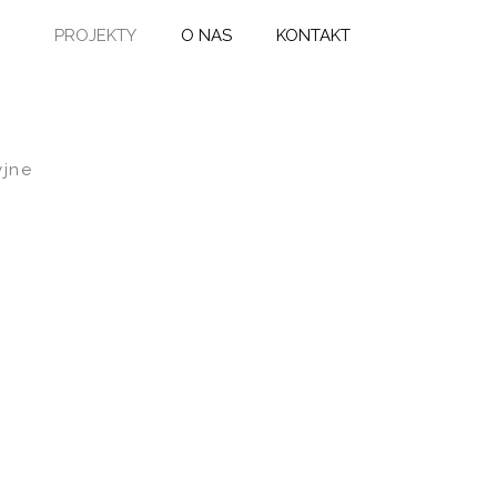
PROJEKTY
O NAS
KONTAKT
PROJEKTY
O NAS
KONTAKT
yjne
WYŻSZA SZKOŁA BANKOWA
WSB WNĘTRZA
WNĘTRZA POLFA
TARCHOMIN
PASAŻ HANDLOWY