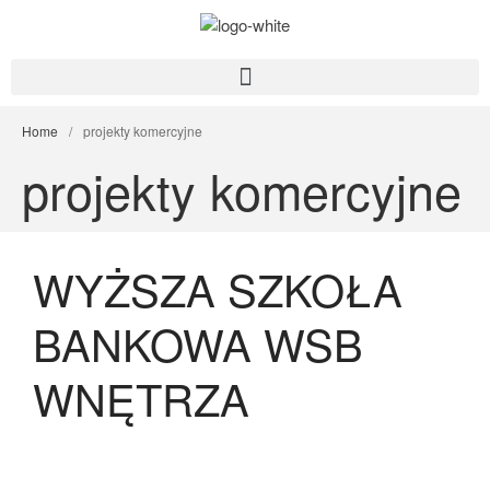
PROJEKTY
Home
/
projekty komercyjne
O NAS
projekty komercyjne
KONTAKT
WYŻSZA SZKOŁA
BANKOWA WSB
WNĘTRZA
WYŻSZA SZKOŁA BANKOWA
WSB WNĘTRZA
WNĘTRZA POLFA
TARCHOMIN