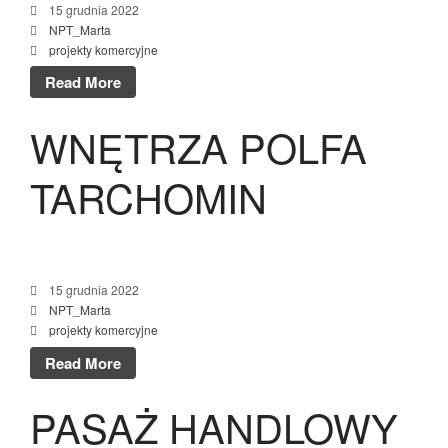
15 grudnia 2022
PASAŻ HANDLOWY
NPT_Marta
NIEPORĘT
projekty komercyjne
CZTERY BUDYNKI W
Read More
ZABUDOWIE SZEREGOWEJ
DŁUGA MARKI
WNĘTRZA POLFA
DWANAŚCIE BUDYNKÓW W
ZABUDOWIE SZEREGOWEJ
TARCHOMIN
BŁĘKITNA MARKI
15 grudnia 2022
NPT_Marta
projekty komercyjne
Read More
PASAŻ HANDLOWY